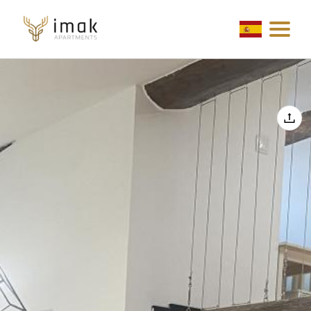
Inicio
Nuestros apartamentos
Jaca y el Pirineo
+34 619344510
imakapartamentos@gmail.com